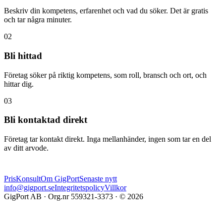
Beskriv din kompetens, erfarenhet och vad du söker. Det är gratis
och tar några minuter.
02
Bli hittad
Företag söker på riktig kompetens, som roll, bransch och ort, och
hittar dig.
03
Bli kontaktad direkt
Företag tar kontakt direkt. Inga mellanhänder, ingen som tar en del
av ditt arvode.
Pris
Konsult
Om GigPort
Senaste nytt
info@gigport.se
Integritetspolicy
Villkor
GigPort AB · Org.nr 559321-3373 · © 2026