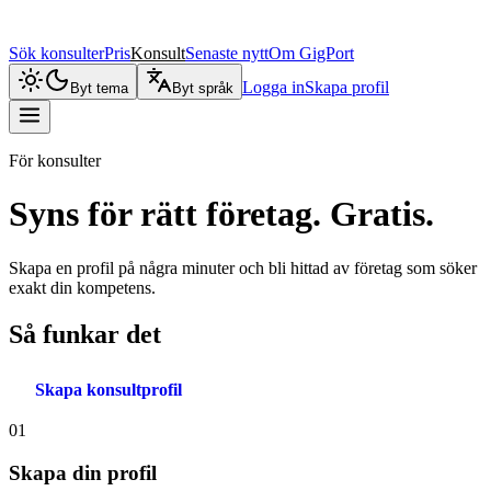
Sök konsulter
Pris
Konsult
Senaste nytt
Om GigPort
Logga in
Skapa profil
Byt tema
Byt språk
För konsulter
Syns för rätt företag. Gratis.
Skapa en profil på några minuter och bli hittad av företag som söker
exakt din kompetens.
Så funkar det
Skapa konsultprofil
01
Skapa din profil